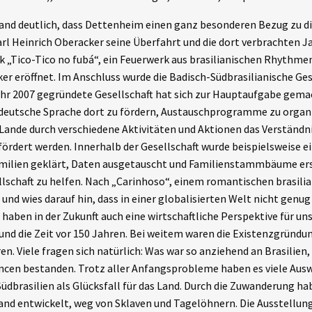
nd deutlich, dass Dettenheim einen ganz besonderen Bezug zu di
l Heinrich Oberacker seine Überfahrt und die dort verbrachten Jah
„Tico-Tico no fubá“, ein Feuerwerk aus brasilianischen Rhythmen
r eröffnet. Im Anschluss wurde die Badisch-Südbrasilianische Ge
Jahr 2007 gegründete Gesellschaft hat sich zur Hauptaufgabe ge
e deutsche Sprache dort zu fördern, Austauschprogramme zu orga
im Lande durch verschiedene Aktivitäten und Aktionen das Verstän
fördert werden. Innerhalb der Gesellschaft wurde beispielsweise e
ilien geklärt, Daten ausgetauscht und Familienstammbäume erste
llschaft zu helfen. Nach „Carinhoso“, einem romantischen brasili
t und wies darauf hin, dass in einer globalisierten Welt nicht gen
aben in der Zukunft auch eine wirtschaftliche Perspektive für uns
nd die Zeit vor 150 Jahren. Bei weitem waren die Existenzgründu
n. Viele fragen sich natürlich: Was war so anziehend an Brasilien,
cen bestanden. Trotz aller Anfangsprobleme haben es viele Au
Südbrasilien als Glücksfall für das Land. Durch die Zuwanderung ha
d entwickelt, weg von Sklaven und Tagelöhnern. Die Ausstellung