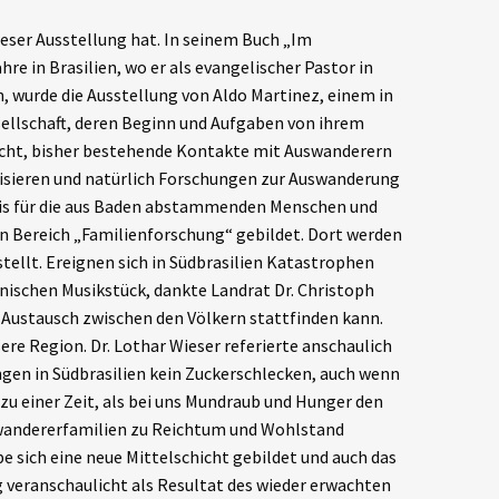
eser Ausstellung hat. In seinem Buch „Im
re in Brasilien, wo er als evangelischer Pastor in
, wurde die Ausstellung von Aldo Martinez, einem in
sellschaft, deren Beginn und Aufgaben von ihrem
macht, bisher bestehende Kontakte mit Auswanderern
nisieren und natürlich Forschungen zur Auswanderung
dnis für die aus Baden abstammenden Menschen und
in Bereich „Familienforschung“ gebildet. Dort werden
llt. Ereignen sich in Südbrasilien Katastrophen
anischen Musikstück, dankte Landrat Dr. Christoph
ug Austausch zwischen den Völkern stattfinden kann.
ere Region. Dr. Lothar Wieser referierte anschaulich
ngen in Südbrasilien kein Zuckerschlecken, auch wenn
 zu einer Zeit, als bei uns Mundraub und Hunger den
swandererfamilien zu Reichtum und Wohlstand
be sich eine neue Mittelschicht gebildet und auch das
 veranschaulicht als Resultat des wieder erwachten