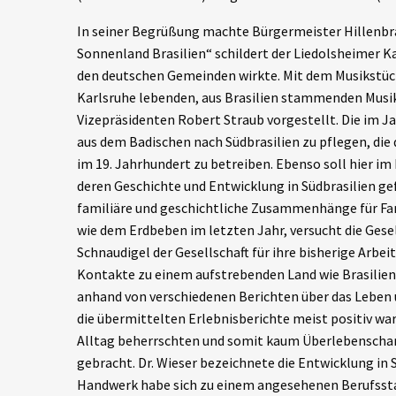
In seiner Begrüßung machte Bürgermeister Hillenbra
Sonnenland Brasilien“ schildert der Liedolsheimer Kar
den deutschen Gemeinden wirkte. Mit dem Musikstück 
Karlsruhe lebenden, aus Brasilien stammenden Musike
Vizepräsidenten Robert Straub vorgestellt. Die im 
aus dem Badischen nach Südbrasilien zu pflegen, di
im 19. Jahrhundert zu betreiben. Ebenso soll hier 
deren Geschichte und Entwicklung in Südbrasilien ge
familiäre und geschichtliche Zusammenhänge für Fam
wie dem Erdbeben im letzten Jahr, versucht die Gese
Schnaudigel der Gesellschaft für ihre bisherige Arbei
Kontakte zu einem aufstrebenden Land wie Brasilien h
anhand von verschiedenen Berichten über das Leben u
die übermittelten Erlebnisberichte meist positiv ware
Alltag beherrschten und somit kaum Überlebenschan
gebracht. Dr. Wieser bezeichnete die Entwicklung in 
Handwerk habe sich zu einem angesehenen Berufsstan