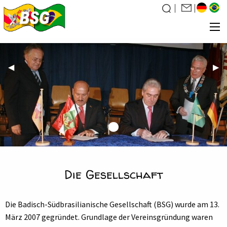
Über uns
Previous
◀︎
Nex
▶︎
Slide
Slid
Was wir tun
News
Veranstaltungen
First
Current
Galerie
slide
Slide
details.
Familiensuche
Die Gesellschaft
Kontakt
Mitglied werden
Die Badisch-Südbrasilianische Gesellschaft (BSG) wurde am 13.
März 2007 gegründet. Grundlage der Vereinsgründung waren