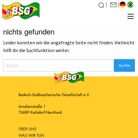
nichts gefunden
Über uns
Leider konnten wir die angefragte Seite nicht finden. Vielleicht
Was wir tun
hilft dir die Suchfunktion weiter.
News
Veranstaltungen
Galerie
Familiensuche
Badisch-Südbrasilianische Gesellschaft e.V.
Kontakt
Amalienstraße 1
76689 Karlsdorf-Neuthard
Mitglied werden
ÜBER UNS
WAS WIR TUN