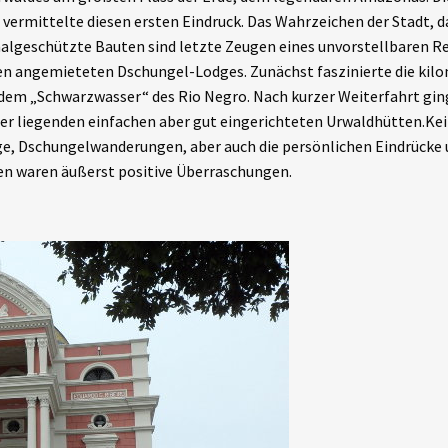
rt vermittelte diesen ersten Eindruck. Das Wahrzeichen der Stadt
algeschützte Bauten sind letzte Zeugen eines unvorstellbaren R
den angemieteten Dschungel-Lodges. Zunächst faszinierte die ki
m „Schwarzwasser“ des Rio Negro. Nach kurzer Weiterfahrt ging 
r liegenden einfachen aber gut eingerichteten Urwaldhütten.Kein
ge, Dschungelwanderungen, aber auch die persönlichen Eindrücke 
ten waren äußerst positive Überraschungen.