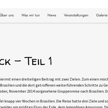
Über uns
Was wir tun
News
Veranstaltungen
Galerie
ck – Teil 1
 hiermit einen dreiteiligen Beitrag mit zwei Zielen. Zum einen mö
in Brasilien und die dort getroffenen weiterführenden Schritte zu
Oktober, November 2014 vorgesehene Gruppenreise nach Brasilien.
el knapp vier Wochen in Brasilien. Die Reise hatte drei Ziele und s
 Urwaldes am größten Fluss der Erde, dem legendären Amazonas. Di