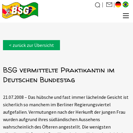
Über uns
< zurück zur Übersicht
Was wir tun
News
BSG vermittelte Praktikantin im
Veranstaltungen
Deutschen Bundestag
Galerie
Familiensuche
21.07.2008 – Das hübsche und fast immer lächelnde Gesicht ist
Kontakt
sicherlich so manchem im Berliner Regierungsviertel
Mitglied werden
aufgefallen. Vermutungen nach der Herkunft der jungen Frau
wurden aufgrund ihres südländischen Aussehens
wahrscheinlich des Öfteren angestellt. Die wenigsten