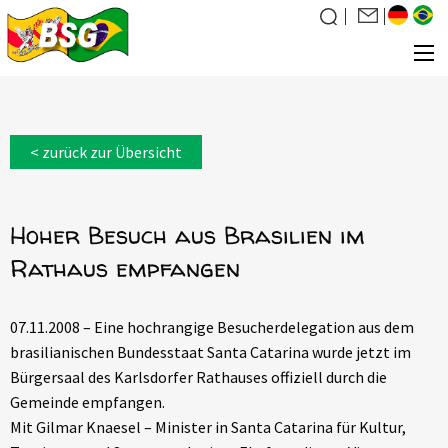
Über uns
< zurück zur Übersicht
Was wir tun
News
Hoher Besuch aus Brasilien im
Veranstaltungen
Rathaus empfangen
Galerie
Familiensuche
07.11.2008 – Eine hochrangige Besucherdelegation aus dem
Kontakt
brasilianischen Bundesstaat Santa Catarina wurde jetzt im
Mitglied werden
Bürgersaal des Karlsdorfer Rathauses offiziell durch die
Gemeinde empfangen.
Mit Gilmar Knaesel – Minister in Santa Catarina für Kultur,