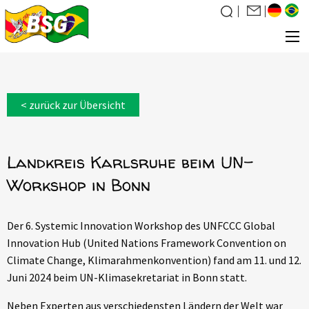
Über uns
< zurück zur Übersicht
Was wir tun
News
Landkreis Karlsruhe beim UN-
Veranstaltungen
Workshop in Bonn
Galerie
Familiensuche
Der 6. Systemic Innovation Workshop des UNFCCC Global
Kontakt
Innovation Hub (United Nations Framework Convention on
Mitglied werden
Climate Change, Klimarahmenkonvention) fand am 11. und 12.
Juni 2024 beim UN-Klimasekretariat in Bonn statt.
Neben Experten aus verschiedensten Ländern der Welt war