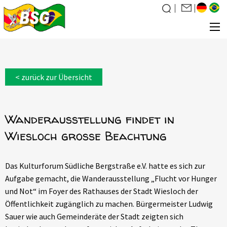
Über uns
< zurück zur Übersicht
Was wir tun
News
Wanderausstellung findet in
Veranstaltungen
Wiesloch große Beachtung
Galerie
Familiensuche
Das Kulturforum Südliche Bergstraße e.V. hatte es sich zur
Kontakt
Aufgabe gemacht, die Wanderausstellung „Flucht vor Hunger
Mitglied werden
und Not“ im Foyer des Rathauses der Stadt Wiesloch der
Öffentlichkeit zugänglich zu machen. Bürgermeister Ludwig
Sauer wie auch Gemeinderäte der Stadt zeigten sich