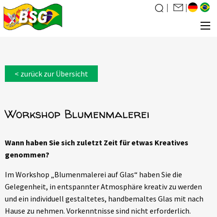
Über uns
< zurück zur Übersicht
Was wir tun
News
Workshop Blumenmalerei
Veranstaltungen
Galerie
Wann haben Sie sich zuletzt Zeit für etwas Kreatives
Familiensuche
genommen?
Kontakt
Im Workshop „Blumenmalerei auf Glas“ haben Sie die
Mitglied werden
Gelegenheit, in entspannter Atmosphäre kreativ zu werden
und ein individuell gestaltetes, handbemaltes Glas mit nach
Hause zu nehmen. Vorkenntnisse sind nicht erforderlich.