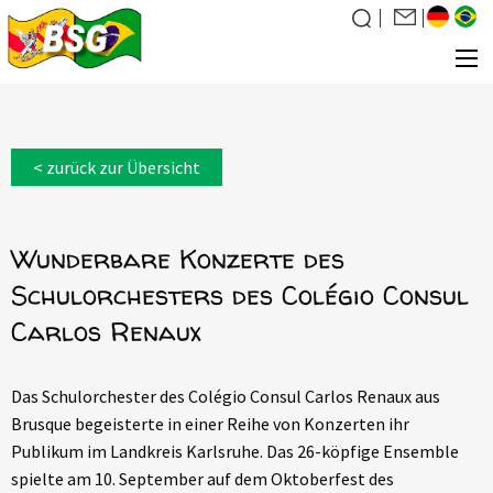
Über uns
< zurück zur Übersicht
Was wir tun
News
Wunderbare Konzerte des
Veranstaltungen
Schulorchesters des Colégio Consul
Galerie
Carlos Renaux
Familiensuche
Kontakt
Das Schulorchester des Colégio Consul Carlos Renaux aus
Mitglied werden
Brusque begeisterte in einer Reihe von Konzerten ihr
Publikum im Landkreis Karlsruhe. Das 26-köpfige Ensemble
spielte am 10. September auf dem Oktoberfest des