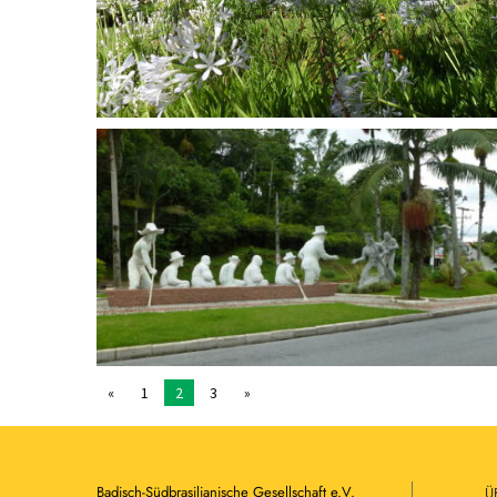
«
1
2
3
»
Badisch-Südbrasilianische Gesellschaft e.V.
Ü