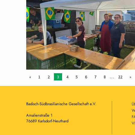
«
1
2
3
4
5
6
7
8
…
22
»
Badisch-Südbrasilianische Gesellschaft e.V.
Ü
W
Amalienstraße 1
F
76689 Karlsdorf-Neuthard
V