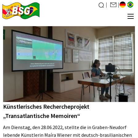
Über uns
Was wir tun
News
Veranstaltungen
Galerie
Familiensuche
Kontakt
Künstlerisches Rechercheprojekt
Mitglied werden
„Transatlantische Memoiren“
Am Dienstag, den 28.06.2022, stellte die in Graben-Neudorf
lebende Künstlerin Maíra Wiener mit deutsch-brasilianischen